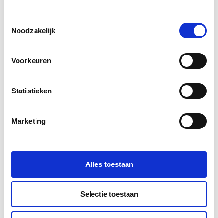
Toestemmingsselectie
Noodzakelijk
Enphase Energy
Enphase Conector Macho Montável em Campo
para Cabo Q Trifásico
Voorkeuren
Statistieken
Ir para o produto
Marketing
Alles toestaan
Selectie toestaan