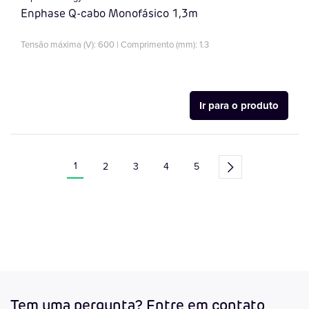
Enphase Q-cabo Monofásico 1,3m
Tensão máxima (V): 600 | Comprimento (mm): 1.3
Ir para o produto
Está de momento a ler a página
1
Página
Página
Página
Página
2
3
4
5
Página
Tem uma pergunta? Entre em contato