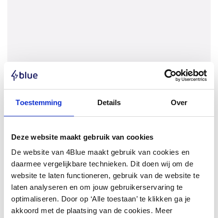
Trina Solar
Toestemming
Details
Over
Conjunto de varanda Trina 455 Wp Full Black +
Growatt NEXA 2000
Profundidade (mm): 120 | Quantidade por caixa: 1 | Comprimento
Deze website maakt gebruik van cookies
(mm): 1762 | Largura (mm): 1134 | Espessura da moldura (mm): 30 |
De website van 4Blue maakt gebruik van cookies en
Tipo de célula: N-type | Capacidade de armazenamento (kWh): 2
daarmee vergelijkbare technieken. Dit doen wij om de
website te laten functioneren, gebruik van de website te
Ir para o produto
laten analyseren en om jouw gebruikerservaring te
optimaliseren. Door op ‘Alle toestaan’ te klikken ga je
akkoord met de plaatsing van de cookies. Meer
Com um kit, encomenda uma solução energética completa