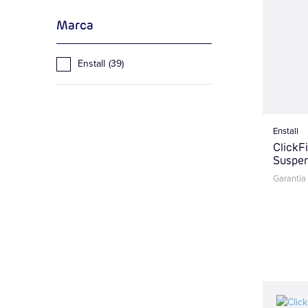
Marca
artigos
Enstall
39
Enstall
ClickF
Suspe
Garantia 