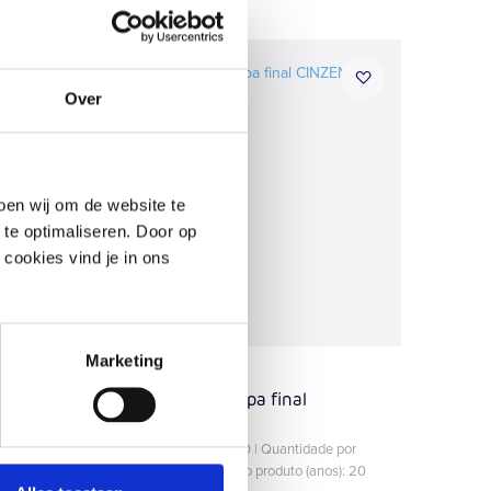
Over
oen wij om de website te
 te optimaliseren. Door op
 cookies vind je in ons
Marketing
Enstall
f
ClickFit Evo Tampa final
e
CINZENTO
e por
Profundidade (mm): 90 | Quantidade por
s): 20
caixa: 100 | Garantia do produto (anos): 20