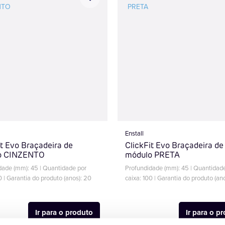
Enstall
it Evo Braçadeira de
ClickFit Evo Braçadeira de
o CINZENTO
módulo PRETA
dade (mm): 45 | Quantidade por
Profundidade (mm): 45 | Quantidad
0 | Garantia do produto (anos): 20
caixa: 100 | Garantia do produto (an
Ir para o produto
Ir para o p