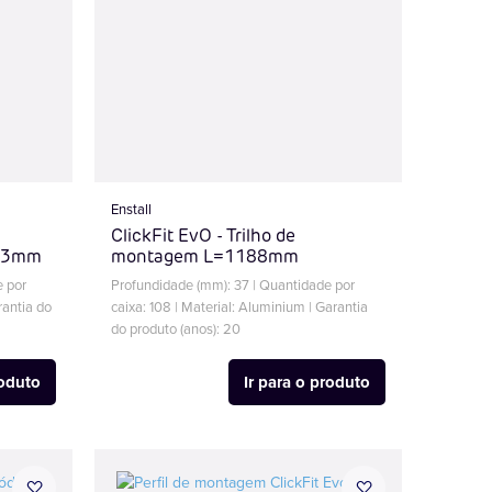
Enstall
ClickFit EvO - Trilho de
 23mm
montagem L=1188mm
e por
Profundidade (mm): 37 | Quantidade por
rantia do
caixa: 108 | Material: Aluminium | Garantia
do produto (anos): 20
roduto
Ir para o produto