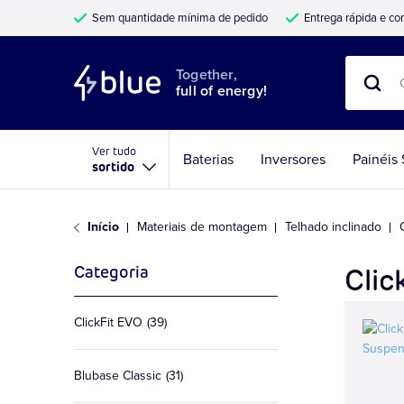
Sem quantidade mínima de pedido
Entrega rápida e con
Together,
full of energy!
Ver tudo
Baterias
Inversores
Painéis 
sortido
Início
Materiais de montagem
Telhado inclinado
Categoria
Clic
artigos
ClickFit EVO
39
artigos
Blubase Classic
31