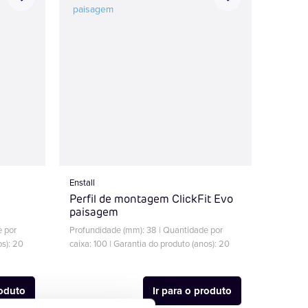
Enstall
Perfil de montagem ClickFit Evo
paisagem
e por
Profundidade (mm): 38 | Quantidade por
os): 20
caixa: 100 | Garantia do produto (anos): 20
roduto
Ir para o produto