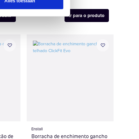
Alles toestaan
roduto
Ir para o produto
Enstall
xão de
Borracha de enchimento gancho