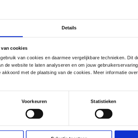
Details
 van cookies
ebruik van cookies en daarmee vergelijkbare technieken. Dit d
van de website te laten analyseren en om jouw gebruikerservaring
 je akkoord met de plaatsing van de cookies. Meer informatie over
Voorkeuren
Statistieken
Enstall
 de montagem ClickFit Evo
Mounting profile metal roo
optimizer ready - landscap
dade (mm): 55 | Quantidade por
Profundidade (mm): 50 | Quantidad
 | Garantia do produto (anos): 20
caixa: 50 | Garantia do produto (ano