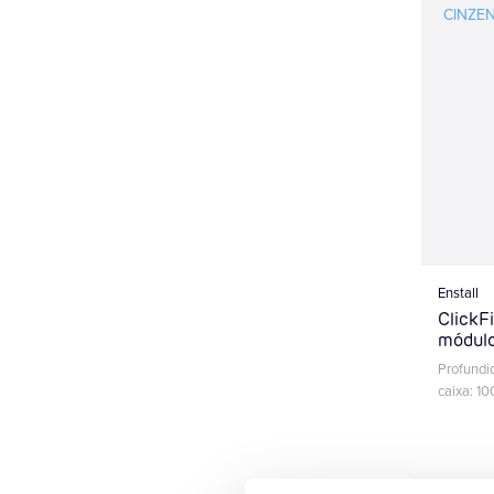
Enstall
ClickF
módul
Profundi
caixa: 10