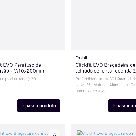
Enstall
it EVO Parafuso de
Clickfit EVO Braçadeira de
nsão - M10x200mm
telhado de junta redonda
do produto (anos): 20
Profundidade (mm): 30 | Quantidad
caixa: 36 | Material: Aluminium | Ga
produto (anos): 20
Ir para o produto
Ir para o p