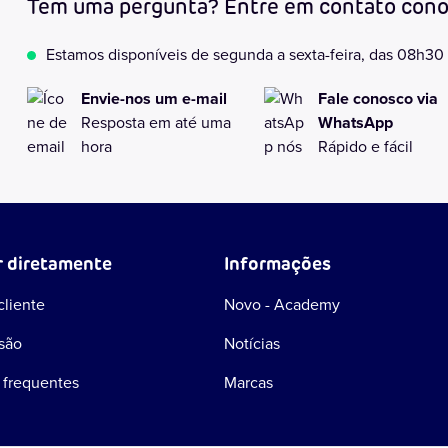
Tem uma pergunta? Entre em contato cono
Estamos disponíveis de segunda a sexta-feira, das 08h30
Envie-nos um e-mail
Fale conosco via
Resposta em até uma
WhatsApp
hora
Rápido e fácil
r diretamente
Informações
cliente
Novo - Academy
ssão
Notícias
 frequentes
Marcas